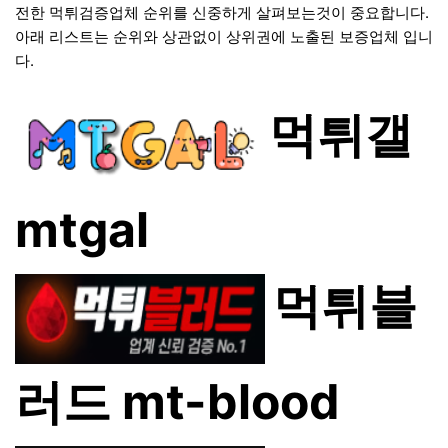
전한 먹튀검증업체 순위를 신중하게 살펴보는것이 중요합니다.
아래 리스트는 순위와 상관없이 상위권에 노출된 보증업체 입니
다.
먹튀갤
mtgal
먹튀블
러드 mt-blood