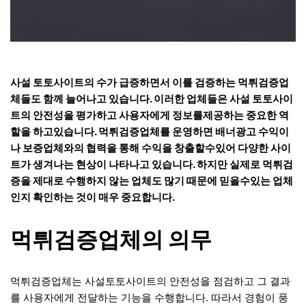
사설 토토사이트의 수가 급증하면서 이를 검증하는 먹튀검증업
체들도 함께 늘어나고 있습니다. 이러한 업체들은 사설 토토사이
트의 안전성을 평가하고 사용자에게 정보를제공하는 중요한 역
할을 하고있습니다. 먹튀검증업체를 운영하면 배너광고 수익이
나 보증업체와의 협력을 통해 수익을 창출할수있어 다양한 사이
트가 생겨나는 현상이 나타나고 있습니다. 하지만 실제로 먹튀검
증을 제대로 수행하지 않는 업체도 많기 때문에 믿을수있는 업체
인지 확인하는 것이 매우 중요합니다.
먹튀검증업체의 의무
먹튀검증업체는 사설토토사이트의 안전성을 점검하고 그 결과
를 사용자에게 전달하는 기능을 수행합니다. 따라서 경험이 풍