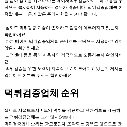
을 받아 광고를 하거나 다른 메이저먹튀검증사이트의 내용을 무
단으로 복사하여 사용하는 경우가 많습니다. 먹튀검증업체를 이
용할 때는 다음과 같은 주의사항을 지켜야 합니다.
실제로
먹튀검증
기술이 존재하고 검증이 이루어지고 있는지
확인하세요.
다른 메이저 먹튀검증업체의 콘텐츠를 무단으로 사용하고 있지
않은지 확인하세요.
고객센터 등을 통해 사용자와 적극적으로 소통하는지 확인하세
요.
먹튀검증을 위한 노력이 지속적으로 이루어지고 있는지 게시글
업데이트 여부를 수시로 확인하세요.
먹튀검증업체
순위
실제로 사설토토사이트의 먹튀를 검증하고 관련정보를 제공하
는 먹튀검증업체는 그리 많지않습니다.
먹튀검증업체 순위는 광고로인해 조작되는 경우도 많으므로 안