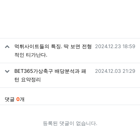
관련자료
작성일
먹튀사이트들의 특징. 딱 보면 전형
2024.12.23 18:59
적인 티가난다.
작성일
BET365가상축구 배당분석과 패
2024.12.03 21:29
턴 요약정리
댓글
0
개
등록된 댓글이 없습니다.