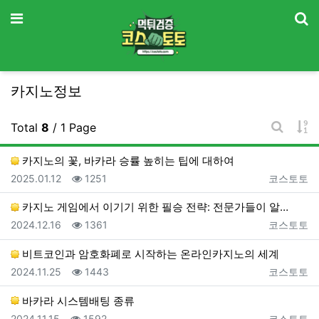
기
메뉴
카지노정보
게
Total
8
/ 1 Page
게시판 
카지노의 꽃, 바카라 승률 높히는 팁에 대하여
등록일
조회
등록자
2025.01.12
1251
코스토토
카지노 게임에서 이기기 위한 필승 전략: 전문가들이 알…
등록일
조회
등록자
2024.12.16
1361
코스토토
비트코인과 암호화폐로 시작하는 온라인카지노의 세계
등록일
조회
등록자
2024.11.25
1443
코스토토
바카라 시스템배팅 종류
등록일
조회
등록자
2024.11.15
1592
코스토토