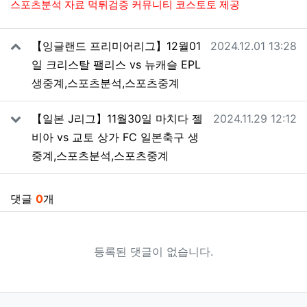
스포츠분석 자료 먹튀검증 커뮤니티 코스토토 제공
관련자료
작성일
【잉글랜드 프리미어리그】12월01
2024.12.01 13:28
일 크리스탈 팰리스 vs 뉴캐슬 EPL
생중계,스포츠분석,스포츠중계
작성일
【일본 J리그】11월30일 마치다 젤
2024.11.29 12:12
비아 vs 교토 상가 FC 일본축구 생
중계,스포츠분석,스포츠중계
댓글
0
개
등록된 댓글이 없습니다.