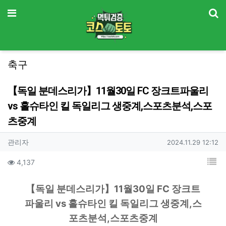
기
메뉴
축구
【독일 분데스리가】11월30일 FC 장크트파울리
vs 홀슈타인 킬 독일리그 생중계,스포츠분석,스포
츠중계
작성자 정보
작성
작성일
관리자
2024.11.29 12:12
컨텐츠 정보
목
조회
4,137
본문
본문
【독일 분데스리가】11월30일 FC 장크트
파울리 vs 홀슈타인 킬 독일리그 생중계,스
포츠분석,스포츠중계