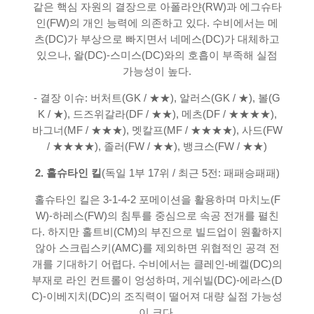
같은 핵심 자원의 결장으로 아폴라얀(RW)과 에그슈타
인(FW)의 개인 능력에 의존하고 있다. 수비에서는 메
츠(DC)가 부상으로 빠지면서 네메스(DC)가 대체하고
있으나, 왈(DC)-스미스(DC)와의 호흡이 부족해 실점
가능성이 높다.
- 결장 이슈: 버처트(GK / ★★), 알러스(GK / ★), 볼(G
K / ★), 드즈위갈라(DF / ★★), 메츠(DF / ★★★★),
바그너(MF / ★★★), 멧칼프(MF / ★★★★), 사드(FW
/ ★★★★), 졸러(FW / ★★), 뱅크스(FW / ★★)
2. 홀슈타인 킬
(독일 1부 17위 / 최근 5전: 패패승패패)
홀슈타인 킬은 3-1-4-2 포메이션을 활용하며 마치노(F
W)-하레스(FW)의 침투를 중심으로 속공 전개를 펼친
다. 하지만 홀트비(CM)의 부진으로 빌드업이 원활하지
않아 스크립스키(AMC)를 제외하면 위협적인 공격 전
개를 기대하기 어렵다. 수비에서는 클레인-베켈(DC)의
부재로 라인 컨트롤이 엉성하며, 게쉬빌(DC)-에라스(D
C)-이베지치(DC)의 조직력이 떨어져 대량 실점 가능성
이 크다.