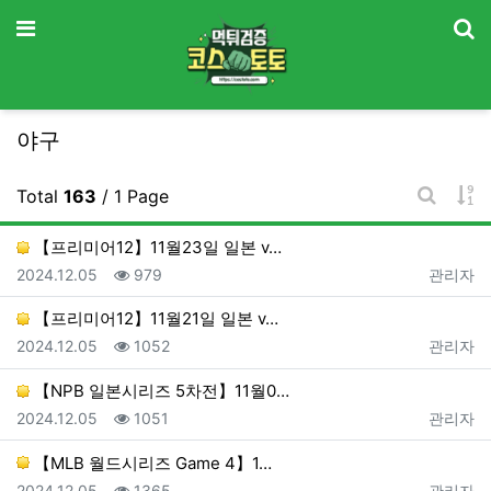
기
메뉴
야구
게
Total
163
/ 1 Page
게시판 
【프리미어12】11월23일 일본 v…
등록일
조회
등록자
2024.12.05
979
관리자
【프리미어12】11월21일 일본 v…
등록일
조회
등록자
2024.12.05
1052
관리자
【NPB 일본시리즈 5차전】11월0…
등록일
조회
등록자
2024.12.05
1051
관리자
【MLB 월드시리즈 Game 4】1…
등록일
조회
등록자
2024.12.05
1365
관리자