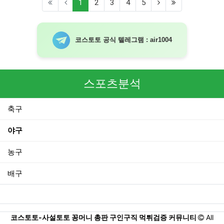
(current)
1
2
3
4
5
코스토토 공식 텔레그램 : air1004
스포츠분석
축구
야구
농구
배구
코스토토-사설토토 꽁머니 총판 구인구직 먹튀검증 커뮤니티
All