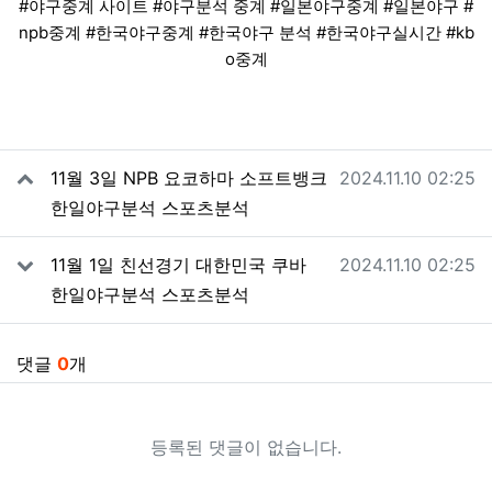
#야구중계 사이트 #야구분석 중계 #일본야구중계 #일본야구 #
npb중계 #한국야구중계 #한국야구 분석 #한국야구실시간 #kb
o중계
관련자료
작성일
11월 3일 NPB 요코하마 소프트뱅크
2024.11.10 02:25
한일야구분석 스포츠분석
작성일
11월 1일 친선경기 대한민국 쿠바
2024.11.10 02:25
한일야구분석 스포츠분석
댓글
0
개
등록된 댓글이 없습니다.