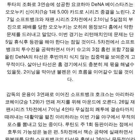
투타의 조화로 3연승에 성공한 요코하마 DeNA 베이스타즈는
오오누키 신이치(1승 1패 5.00) 카드로 시리즈 종결을 노린다. 2
7일 소프트뱅크와 재팬 시리즈 2차전에서 2.1이닝 5실점의 부
진으로 패배를 당한 오오누키는 오히려 원정보다 홈에서 약한
문제를 드러내고 말았다. 이번 경기는 리턴매치인데 문제는 단
5일 휴식후 등판을 해야 한다는 점일 것이다. 5차전에서 소프트
뱅크의 투수진을 공략하면서 마키 슈고의 3점 홈런 포함 7점을
올린 DeNA의 타선은 후반까지 식지 않는 집중력을 보여준게 고
무적이다. 살아난 타선은 홈 경기에서도 충분히 제 몫을 해낼수
있을듯. 2이닝을 막아낸 불펜은 이 흐름을 이어갈수 있을 것이
다.
감독의 운용이 3연패로 이어진 소프트뱅크 호크스는 아리하라
코헤이(2승 1.29)가 연패 저지를 위해 마운드에 오른다. 26일 재
팬시리즈 1차전에서 7이닝 4안타 무실점의 쾌투에 결승타까지
때려내는 대활약을 펼친 아리하라는 이번 가을 야구에서 무적의
포스를 뽐내고 있는 중이다. 루틴도 주 1회 등판이라는 점에서
호투의 가능성은 높은 편. 5차전에서 잭슨 공략에 실패하면서
완봉패를 당한 소프트뱅크의 타선은 홈에서 26이닝 무득점이라