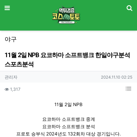
기
메뉴
야구
11월 2일 NPB 요코하마 소프트뱅크 한일야구분석
스포츠분석
작성자 정보
작성
작성일
관리자
2024.11.10 02:25
컨텐츠 정보
목
조회
1,317
본문
11월 2일 NPB
요코하마 소프트뱅크 중계
요코하마 소프트뱅크 분석
프로토 승부식 2024년도 132회차 대상 경기입니다.