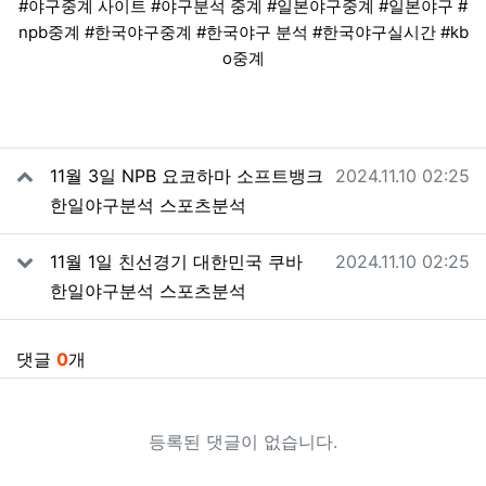
#야구중계 사이트 #야구분석 중계 #일본야구중계 #일본야구 #
npb중계 #한국야구중계 #한국야구 분석 #한국야구실시간 #kb
o중계
관련자료
작성일
11월 3일 NPB 요코하마 소프트뱅크
2024.11.10 02:25
한일야구분석 스포츠분석
작성일
11월 1일 친선경기 대한민국 쿠바
2024.11.10 02:25
한일야구분석 스포츠분석
댓글
0
개
등록된 댓글이 없습니다.