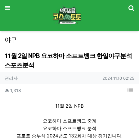
기
메뉴
야구
11월 2일 NPB 요코하마 소프트뱅크 한일야구분석
스포츠분석
작성자 정보
작성
작성일
관리자
2024.11.10 02:25
컨텐츠 정보
목
조회
1,318
본문
11월 2일 NPB
요코하마 소프트뱅크 중계
요코하마 소프트뱅크 분석
프로토 승부식 2024년도 132회차 대상 경기입니다.