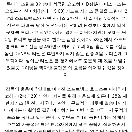
투타의 조화로 3연승에 성공한 요코하마 DeNA 베이스타즈는
오오누키 신이치(1승 1패 5.00) 카드로 시리즈 종결을 노린다. 2
7일 소프트뱅크와 재팬 시리즈 2차전에서 2.1이닝 5실점의 부
진으로 패배를 당한 오오누키는 오히려 원정보다 홈에서 약한
문제를 드러내고 말았다. 이번 경기는 리턴매치인데 문제는 단
5일 휴식후 등판을 해야 한다는 점일 것이다. 5차전에서 소프트
뱅크의 투수진을 공략하면서 마키 슈고의 3점 홈런 포함 7점을
올린 DeNA의 타선은 후반까지 식지 않는 집중력을 보여준게 고
무적이다. 살아난 타선은 홈 경기에서도 충분히 제 몫을 해낼수
있을듯. 2이닝을 막아낸 불펜은 이 흐름을 이어갈수 있을 것이
다.
감독의 운용이 3연패로 이어진 소프트뱅크 호크스는 아리하라
코헤이(2승 1.29)가 연패 저지를 위해 마운드에 오른다. 26일 재
팬시리즈 1차전에서 7이닝 4안타 무실점의 쾌투에 결승타까지
때려내는 대활약을 펼친 아리하라는 이번 가을 야구에서 무적의
포스를 뽐내고 있는 중이다. 루틴도 주 1회 등판이라는 점에서
호투의 가능성은 높은 편. 5차전에서 잭슨 공략에 실패하면서
완봉패를 당한 소프트뱅크의 타선은 홈에서 26이닝 무득점이라