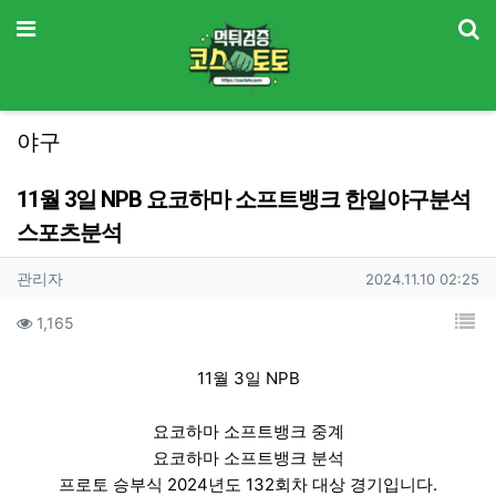
기
메뉴
야구
11월 3일 NPB 요코하마 소프트뱅크 한일야구분석
스포츠분석
작성자 정보
작성
작성일
관리자
2024.11.10 02:25
컨텐츠 정보
목
조회
1,165
본문
11월 3일 NPB
요코하마 소프트뱅크 중계
요코하마 소프트뱅크 분석
프로토 승부식 2024년도 132회차 대상 경기입니다.