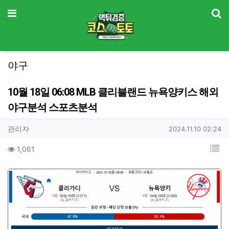
기
메뉴
야구
10월 18일 06:08 MLB 클리블랜드 뉴욕양키스 해외
야구분석 스포츠분석
작성자 정보
작성
작성일
관리자
2024.11.10 02:24
컨텐츠 정보
목
조회
1,061
본문