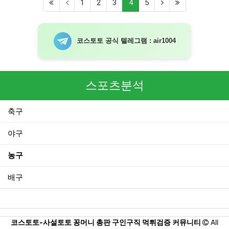
(current)
1
2
3
4
5
코스토토 공식 텔레그램 : air1004
스포츠분석
축구
야구
농구
배구
코스토토-사설토토 꽁머니 총판 구인구직 먹튀검증 커뮤니티
All