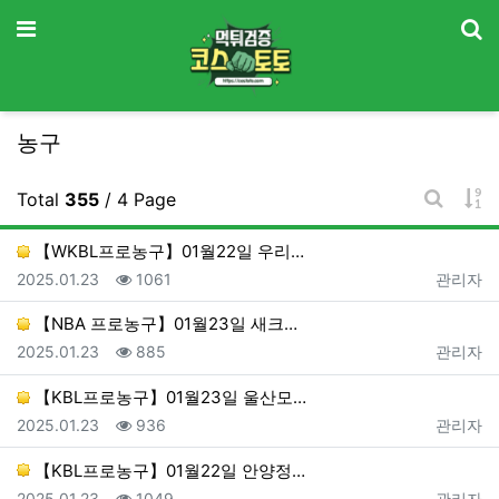
기
메뉴
농구
게
Total
355
/ 4 Page
게시판 
【WKBL프로농구】01월22일 우리…
등록일
조회
등록자
2025.01.23
1061
관리자
【NBA 프로농구】01월23일 새크…
등록일
조회
등록자
2025.01.23
885
관리자
【KBL프로농구】01월23일 울산모…
등록일
조회
등록자
2025.01.23
936
관리자
【KBL프로농구】01월22일 안양정…
등록일
조회
등록자
2025.01.23
1049
관리자