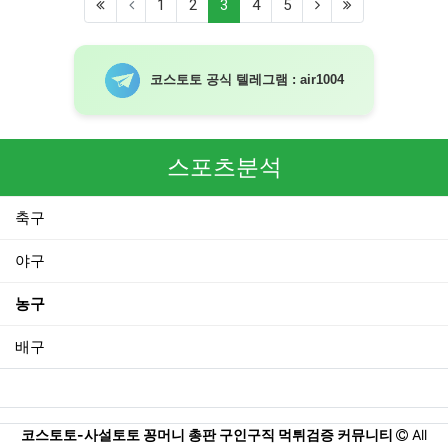
(current)
1
2
3
4
5
코스토토 공식 텔레그램 : air1004
스포츠분석
축구
야구
농구
배구
코스토토-사설토토 꽁머니 총판 구인구직 먹튀검증 커뮤니티
All