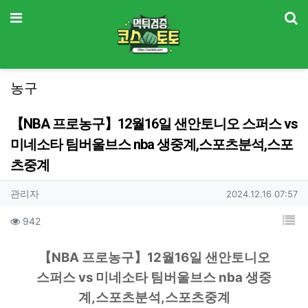
기
메뉴
농구
【NBA 프로농구】12월16일 샌안토니오 스퍼스 vs
미네소타 팀버울브스 nba 생중계,스포츠분석,스포
츠중계
작성자 정보
작성
작성일
관리자
2024.12.16 07:57
컨텐츠 정보
목
조회
942
본문
본문
【NBA 프로농구】12월16일 샌안토니오
스퍼스 vs 미네소타 팀버울브스 nba 생중
계,스포츠분석,스포츠중계