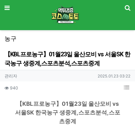
기
메뉴
농구
【KBL프로농구】01월23일 울산모비 vs 서울SK 한
국농구 생중계,스포츠분석,스포츠중계
작성자 정보
작성
작성일
관리자
2025.01.23 03:22
컨텐츠 정보
목
조회
940
본문
본문
【KBL프로농구】01월23일 울산모비 vs
서울SK 한국농구 생중계,스포츠분석,스포
츠중계