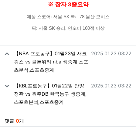
※ 잡자 3줄요약
예상 스코어: 서울 SK 85 - 78 울산 모비스
픽: 서울 SK 승리, 언오버 160점 이상
관련자료
작성일
【NBA 프로농구】01월23일 새크
2025.01.23 03:22
킹스 vs 골든워리 nba 생중계,스포
츠분석,스포츠중계
작성일
【KBL프로농구】01월22일 안양
2025.01.23 03:22
정관 vs 원주DB 한국농구 생중계,
스포츠분석,스포츠중계
댓글
0
개