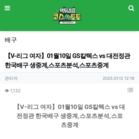
기
메뉴
배구
【V-리그 여자】01월10일 GS칼텍스 vs 대전정관
한국배구 생중계,스포츠분석,스포츠중계
작성자 정보
작성
작성일
관리자
2025.01.12 12:16
컨텐츠 정보
목
조회
1,132
본문
본문
【V-리그 여자】01월10일 GS칼텍스 vs 대
전정관 한국배구 생중계,스포츠분석,스포
츠중계