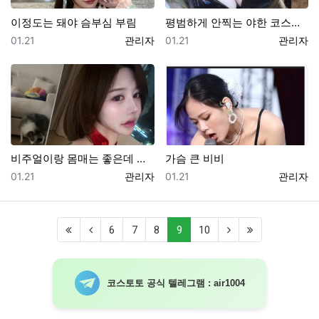
이정도는 돼야 슴부심 부림
평범하게 안찍는 야한 코스프레녀
등록일
등록자
등록일
등록자
01.21
관리자
01.21
관리자
비주얼이랑 몸매는 좋은데 딱 하나가 걸리네
가슴 큰 비비
등록일
등록자
등록일
등록자
01.21
관리자
01.21
관리자
(current)
6
7
8
9
10
코스토토 공식 텔레그램 : air1004