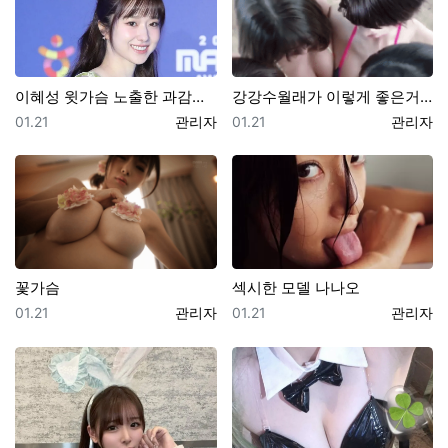
이혜성 윗가슴 노출한 과감한 원피스
강강수월래가 이렇게 좋은거야
등록일
등록자
등록일
등록자
01.21
관리자
01.21
관리자
꽃가슴
섹시한 모델 나나오
등록일
등록자
등록일
등록자
01.21
관리자
01.21
관리자