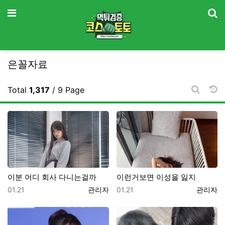
기
메뉴
은꼴자료
날
Total
1,317
/ 9 Page
게시판 
이분 어디 회사 다니는걸까
이런거보면 이성을 잃지
등록일
등록자
등록일
등록자
01.21
관리자
01.21
관리자