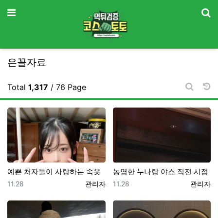
기
메뉴
은꼴자료
날
Total
1,317
/ 76 Page
게시판 
예쁜 처자들이 사랑하는 속옷
농염한 누나랑 야스 직전 시점
등록일
등록자
등록일
등록자
11.28
관리자
11.28
관리자