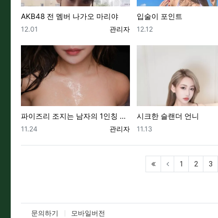
AKB48 전 멤버 나가오 마리야
입술이 포인트
등록일
등록자
등록일
12.01
관리자
12.12
파이즈리 조지는 남자의 1인칭 시점
시크한 슬랜더 언니
등록일
등록자
등록일
11.24
관리자
11.13
1
2
3
문의하기
모바일버전