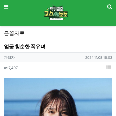
기
메뉴
은꼴자료
얼굴 청순한 폭유녀
작성자 정보
작성
작성일
관리자
2024.11.08 16:03
컨텐츠 정보
목
조회
7,497
본문