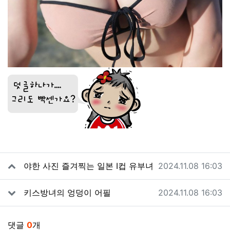
관련자료
작성일
야한 사진 즐겨찍는 일본 I컵 유부녀
2024.11.08 16:03
작성일
키스방녀의 엉덩이 어필
2024.11.08 16:03
댓글
0
개