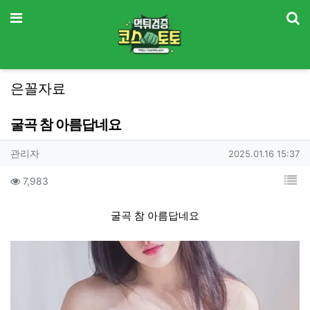
기
메뉴
은꼴자료
굴곡 참 아름답네요
작성자 정보
작성
작성일
관리자
2025.01.16 15:37
컨텐츠 정보
목
조회
7,983
본문
굴곡 참 아름답네요