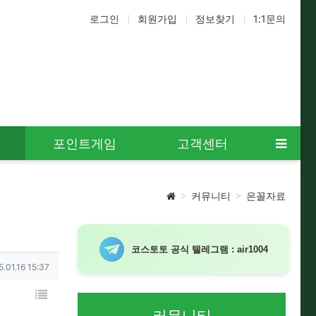
로그인
회원가입
정보찾기
1:1문의
포인트게임
고객센터
커뮤니티
은꼴자료
코스토토 공식 텔레그램 : air1004
성일
.01.16 15:37
목록