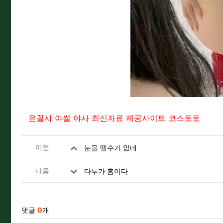
은꼴사 야썰 야사 최신자료 제공사이트 코스토토
관련자료
이전
눈을 뗄수가 없네
다음
타투가 흠이다
댓글
0
개