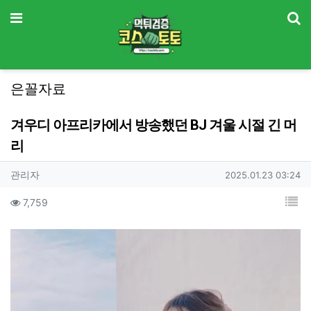
기
메뉴
은꼴자료
겨우디 아프리카에서 방송했던 BJ 겨울 시절 긴 머
리
작성자 정보
작성
작성일
관리자
2025.01.23 03:24
컨텐츠 정보
목
조회
7,759
본문