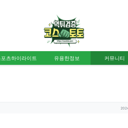
스포츠하이라이트
유용한정보
커뮤니티
작
2024