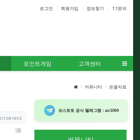
로그인
회원가입
정보찾기
1:1문의
포인트게임
고객센터
커뮤니티
은꼴자료
코스토토 공식 텔레그램 : air1004
성일
.11.08 16:03
목록