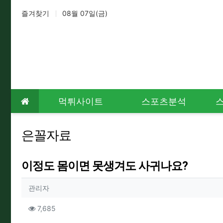
상단 네비
즐겨찾기
08월 07일(금)
메인 메뉴
먹튀사이트
스포츠분석
은꼴자료
이정도 몸이면 못생겨도 사귀나요?
작성자 정보
작성
관리자
컨텐츠 정보
조회
7,685