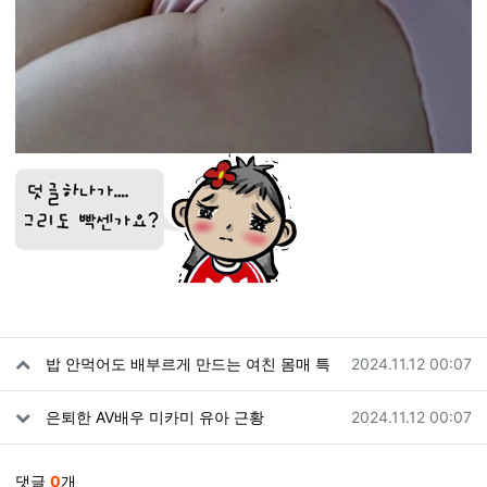
관련자료
작성일
밥 안먹어도 배부르게 만드는 여친 몸매 특
2024.11.12 00:07
작성일
은퇴한 AV배우 미카미 유아 근황
2024.11.12 00:07
댓글
0
개