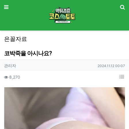
기
메뉴
은꼴자료
코박죽을 아시나요?
작성자 정보
작성
작성일
관리자
2024.11.12 00:07
컨텐츠 정보
조회
목
8,270
본문