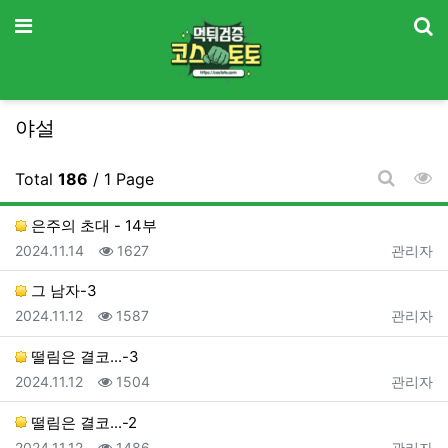
기
메뉴
야설
조
Total
186
/ 1 Page
게시판 
은주의 초대 - 14부
등록일
조회
등록자
2024.11.14
1627
관리자
그 남자-3
등록일
조회
등록자
2024.11.12
1587
관리자
떨림은 결코...-3
등록일
조회
등록자
2024.11.12
1504
관리자
떨림은 결코...-2
등록일
조회
등록자
2024.11.12
1486
관리자