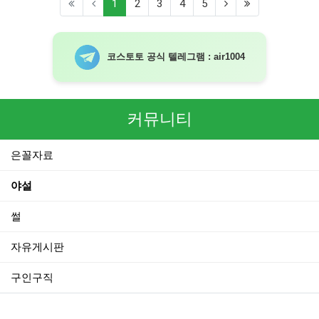
(current)
1
2
3
4
5
코스토토 공식 텔레그램 : air1004
커뮤니티
은꼴자료
야설
썰
자유게시판
구인구직