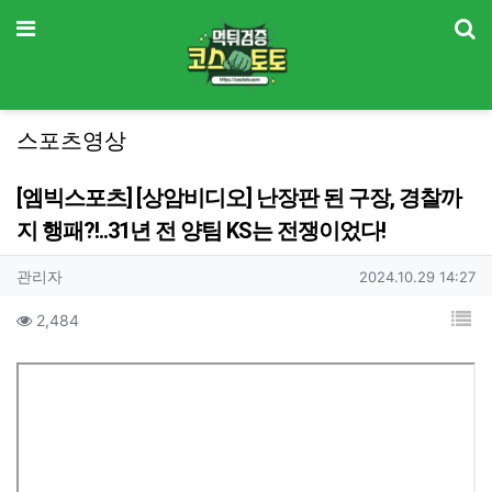
기
메뉴
스포츠영상
[엠빅스포츠] [상암비디오] 난장판 된 구장, 경찰까
지 행패?!..31년 전 양팀 KS는 전쟁이었다!
작성자 정보
작성
작성일
관리자
2024.10.29 14:27
컨텐츠 정보
목
조회
2,484
본문