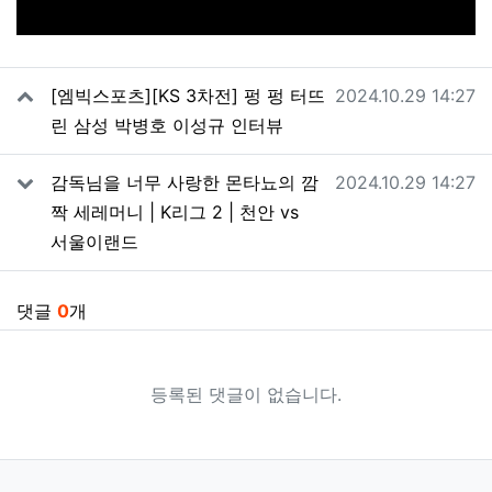
관련자료
작성일
[엠빅스포츠][KS 3차전] 펑 펑 터뜨
2024.10.29 14:27
린 삼성 박병호 이성규 인터뷰
작성일
감독님을 너무 사랑한 몬타뇨의 깜
2024.10.29 14:27
짝 세레머니 | K리그 2 | 천안 vs
서울이랜드
댓글
0
개
등록된 댓글이 없습니다.