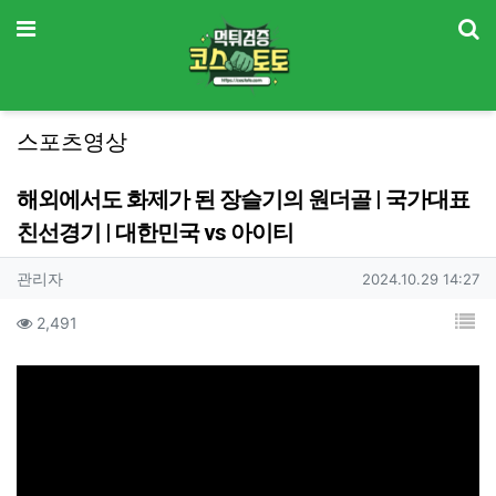
기
메뉴
스포츠영상
해외에서도 화제가 된 장슬기의 원더골 | 국가대표
친선경기 | 대한민국 vs 아이티
작성자 정보
작성
작성일
관리자
2024.10.29 14:27
컨텐츠 정보
목
조회
2,491
본문