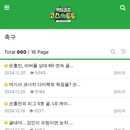
기
메뉴
축구
날
Total
660
/ 16 Page
게시판 
손흥민, 리버풀 상대 6G 연속 골…
등록일
조회
등록자
2024.12.20
5043
관리자
여기서 코너킥 다이렉트 득점을? 손…
등록일
조회
등록자
2024.12.20
5184
관리자
손흥민의 리그 5호 골, LG 게이…
등록일
조회
등록자
2024.12.19
5217
관리자
골대야... 강인이 슈팅이면 눈치 …
등록일
조회
등록자
2024.12.19
5062
관리자