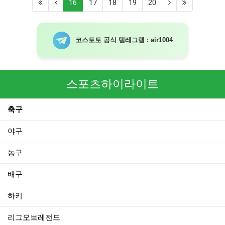
(current)
16
17
18
19
20
코스토토 공식 텔레그램 : air1004
스포츠하이라이트
축구
야구
농구
배구
하키
리그오브레전드