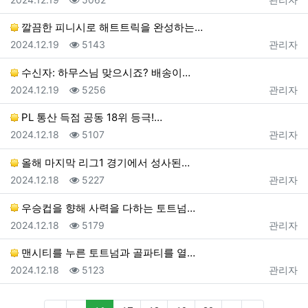
깔끔한 피니시로 해트트릭을 완성하는…
등록일
조회
등록자
2024.12.19
5143
관리자
수신자: 하무스님 맞으시죠? 배송이…
등록일
조회
등록자
2024.12.19
5256
관리자
PL 통산 득점 공동 18위 등극!…
등록일
조회
등록자
2024.12.18
5107
관리자
올해 마지막 리그1 경기에서 성사된…
등록일
조회
등록자
2024.12.18
5227
관리자
우승컵을 향해 사력을 다하는 토트넘…
등록일
조회
등록자
2024.12.18
5179
관리자
맨시티를 누른 토트넘과 골파티를 열…
등록일
조회
등록자
2024.12.18
5123
관리자