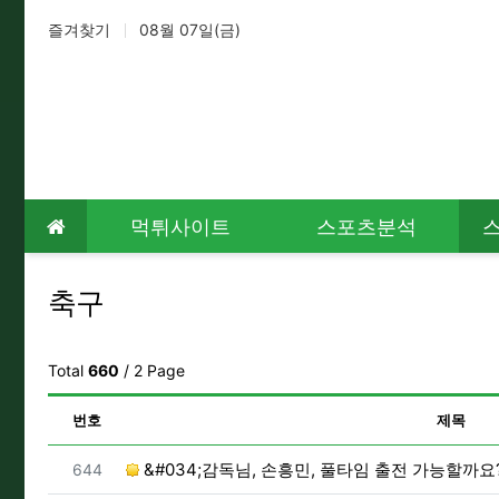
상단 네비
즐겨찾기
08월 07일(금)
메인 메뉴
먹튀사이트
스포츠분석
축구
Total
660
/ 2 Page
번호
제목
번호
&#034;감독님, 손흥민, 풀타임 출전 가능할까요?
644