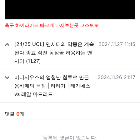
축구 하이라이트 빠르게 다시보는곳 코스토토
관련자료
작성일
[24/25 UCL] 맨시티의 악몽은 계속
2024.11.27 11:15
된다 종료 직전 동점골 허용하는 맨
시티 (11.27)
작성일
비니시우스의 엄청난 침투로 만든
2024.11.26 21:17
음바페의 득점 | 라리가 | 레가네스
vs 레알 마드리드
댓글
0
개
등록된 댓글이 없습니다.