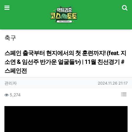
기
메뉴
축구
스페인 출국부터 현지에서의 첫 훈련까지! (feat. 지
소연 & 임선주 반가운 얼굴들✨) | 11월 친선경기 #
스페인전
작성자 정보
작성
작성일
관리자
2024.11.26 21:17
컨텐츠 정보
목
조회
5,274
본문