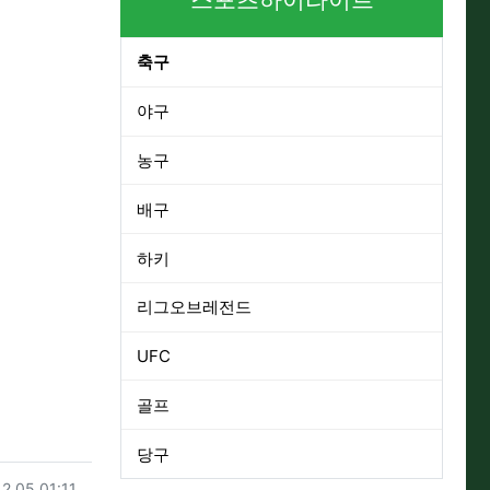
스포츠하이라이트
축구
야구
농구
배구
하키
리그오브레전드
UFC
골프
당구
2.05 01:11