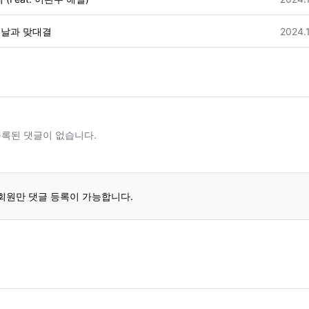
작성일
스날과 맞대결
2024.1
록된 댓글이 없습니다.
회원만 댓글 등록이 가능합니다.