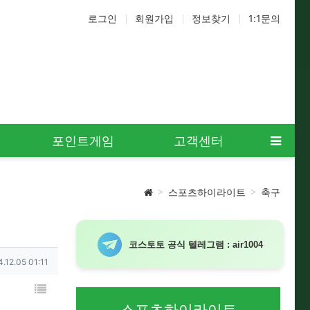
로그인
회원가입
정보찾기
1:1문의
포인트게임
고객센터
스포츠하이라이트
축구
코스토토 공식 텔레그램 : air1004
성일
.12.05 01:11
목록