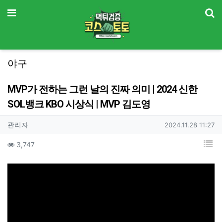
기
메뉴
야구
MVP가 전하는 그런 날의 진짜 의미 | 2024 신한
SOL뱅크 KBO 시상식 | MVP 김도영
작성자 정보
작성
작성일
관리자
2024.11.28 11:27
컨텐츠 정보
목
조회
3,747
본문