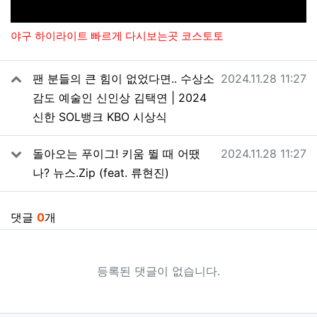
야구 하이라이트 빠르게 다시보는곳 코스토토
관련자료
작성일
팬 분들의 큰 힘이 없었다면.. 수상소
2024.11.28 11:27
감도 예술인 신인상 김택연 | 2024
신한 SOL뱅크 KBO 시상식
작성일
돌아오는 푸이그! 키움 뛸 때 어땠
2024.11.28 11:27
나? 뉴스.Zip (feat. 류현진)
댓글
0
개
등록된 댓글이 없습니다.