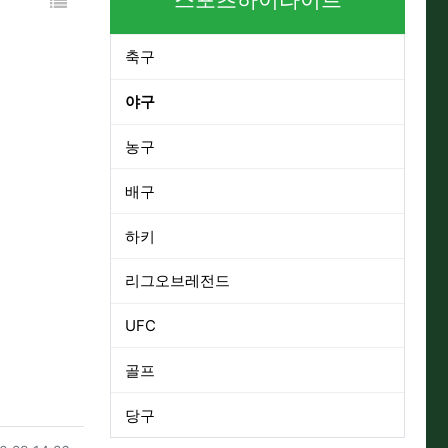
스포츠하이라이트
목록
축구
야구
농구
배구
하키
리그오브레전드
UFC
골프
당구