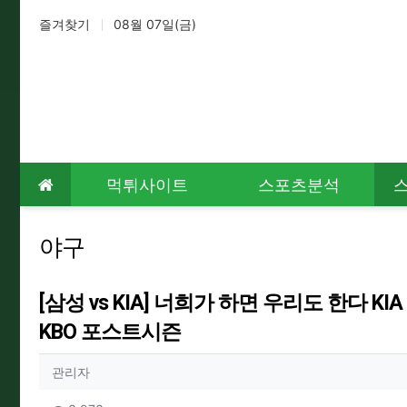
상단 네비
즐겨찾기
08월 07일(금)
메인 메뉴
먹튀사이트
스포츠분석
야구
[삼성 vs KIA] 너희가 하면 우리도 한다 KIA 이
KBO 포스트시즌
작성자 정보
작성
관리자