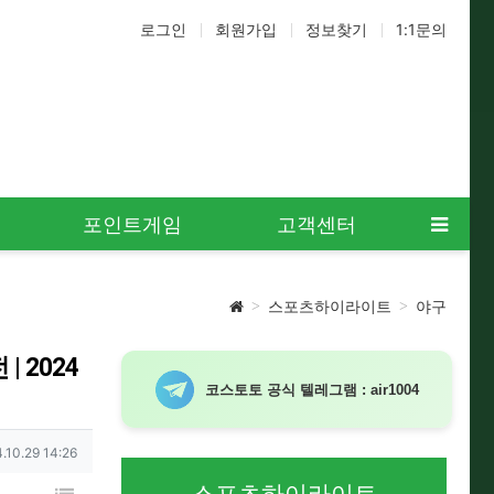
로그인
회원가입
정보찾기
1:1문의
포인트게임
고객센터
스포츠하이라이트
야구
| 2024
코스토토 공식 텔레그램 : air1004
일
.10.29 14:26