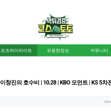
스포츠하이라이트
유용한정보
커뮤니티
창진의 호수비 | 10.28 | KBO 모먼트 | KS 5차전 
작성
2024