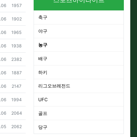
스포츠하이라이트
조회
.06
1957
축구
조회
.06
1902
야구
조회
.06
1965
농구
조회
.06
1938
배구
조회
.06
2382
하키
조회
.06
1887
리그오브레전드
조회
.06
2147
조회
UFC
.06
1994
조회
골프
.06
2064
조회
.05
2062
당구