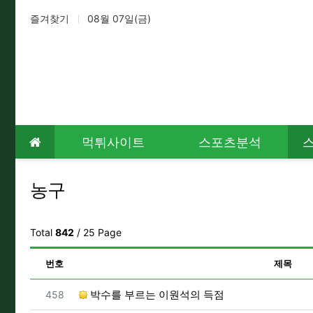
상단 네비
즐겨찾기
08월 07일(금)
메인 메뉴
먹튀사이트
스포츠분석
농구
Total
842
/ 25 Page
번호
제목
번호
박수를 부르는 이원석의 득점
458