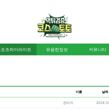
스포츠하이라이트
유용한정보
커뮤니티
이름
날짜
등록자
등록일
관리자
2024.12