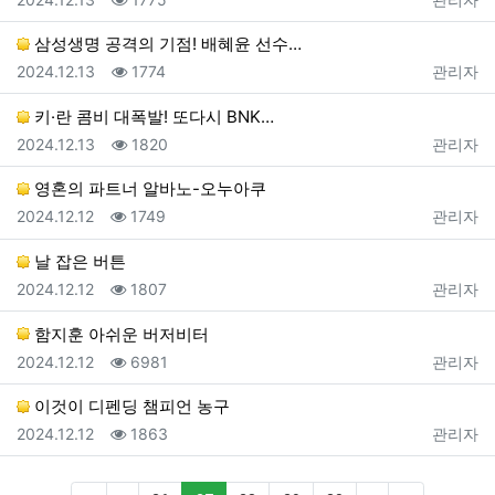
삼성생명 공격의 기점! 배혜윤 선수…
등록일
조회
등록자
2024.12.13
1774
관리자
키·란 콤비 대폭발! 또다시 BNK…
등록일
조회
등록자
2024.12.13
1820
관리자
영혼의 파트너 알바노-오누아쿠
등록일
조회
등록자
2024.12.12
1749
관리자
날 잡은 버튼
등록일
조회
등록자
2024.12.12
1807
관리자
함지훈 아쉬운 버저비터
등록일
조회
등록자
2024.12.12
6981
관리자
이것이 디펜딩 챔피언 농구
등록일
조회
등록자
2024.12.12
1863
관리자