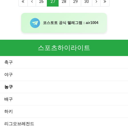
(current)
26
27
28
29
30
코스토토 공식 텔레그램 : air1004
스포츠하이라이트
축구
야구
농구
배구
하키
리그오브레전드