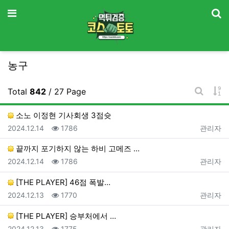
기
메뉴
농구
게
Total
842
/ 27 Page
게시판 
소노 이정현 기사회생 3점슛
등록일
조회
등록자
2024.12.14
1786
관리자
끝까지 포기하지 않는 하비 고메즈 …
등록일
조회
등록자
2024.12.14
1786
관리자
[THE PLAYER] 46점 폭발…
등록일
조회
등록자
2024.12.13
1770
관리자
[THE PLAYER] 승부처에서 …
등록일
조회
등록자
2024.12.13
1775
관리자