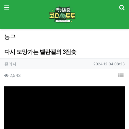
기
메뉴
농구
다시 도망가는 벨란겔의 3점슛
작성자 정보
작성
작성일
관리자
2024.12.04 08:23
컨텐츠 정보
목
조회
2,543
본문