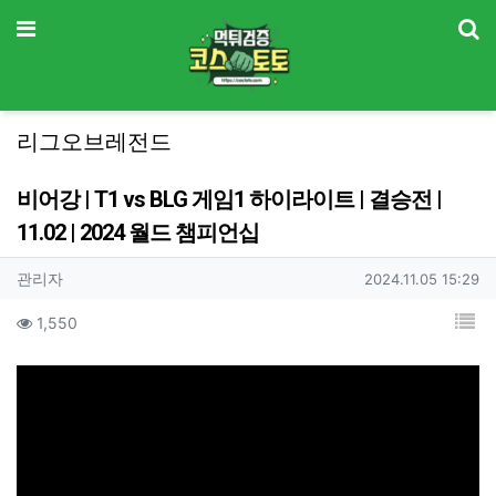
기
메뉴
리그오브레전드
비어강 | T1 vs BLG 게임1 하이라이트 | 결승전 |
11.02 | 2024 월드 챔피언십
작성자 정보
작성
작성일
관리자
2024.11.05 15:29
컨텐츠 정보
목
조회
1,550
본문