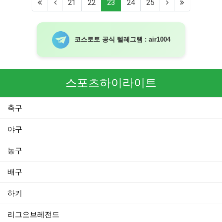
(current)
21
22
23
24
25
코스토토 공식 텔레그램 : air1004
스포츠하이라이트
축구
야구
농구
배구
하키
리그오브레전드