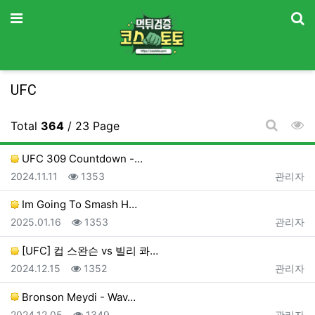
기
메뉴
UFC
조
Total
364
/ 23 Page
게시판 
UFC 309 Countdown -…
등록일
조회
등록자
2024.11.11
1353
관리자
Im Going To Smash H…
등록일
조회
등록자
2025.01.16
1353
관리자
[UFC] 컵 스완슨 vs 빌리 콰…
등록일
조회
등록자
2024.12.15
1352
관리자
Bronson Meydi - Wav…
등록일
조회
등록자
2024.12.05
1349
관리자