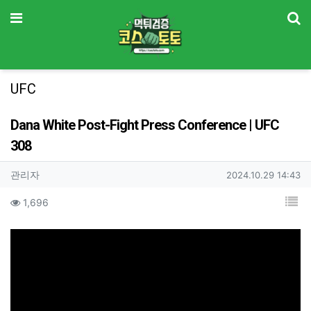
기
메뉴
UFC
Dana White Post-Fight Press Conference | UFC
308
작성자 정보
작성
작성일
관리자
2024.10.29 14:43
컨텐츠 정보
목
조회
1,696
본문