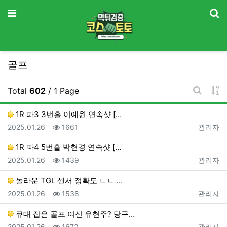
기
메뉴
골프
게
Total
602
/ 1 Page
게시판 
1R 파3 3번홀 이예원 연속샷 […
등록일
조회
등록자
2025.01.26
1661
관리자
1R 파4 5번홀 박현경 연속샷 […
등록일
조회
등록자
2025.01.26
1439
관리자
놀라운 TGL 센서 정확도 ㄷㄷ …
등록일
조회
등록자
2025.01.26
1538
관리자
큐대 잡은 골프 여신 유현주? 당구…
등록일
조회
등록자
2025.01.26
1672
관리자