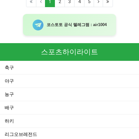
(current)
1
2
3
4
5
코스토토 공식 텔레그램 : air1004
스포츠하이라이트
축구
야구
농구
배구
하키
리그오브레전드