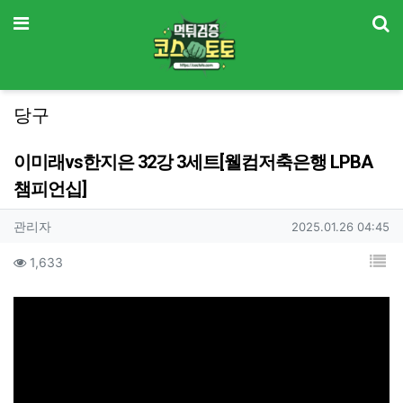
기
메뉴
당구
이미래vs한지은 32강 3세트[웰컴저축은행 LPBA
챔피언십]
작성자 정보
작성
작성일
관리자
2025.01.26 04:45
컨텐츠 정보
목
조회
1,633
본문