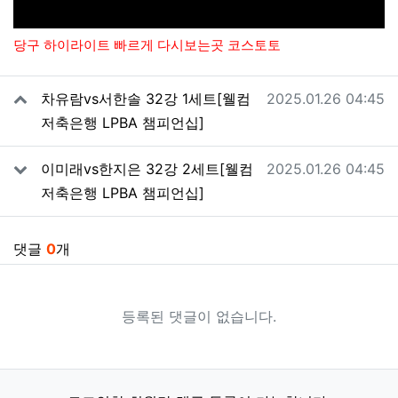
당구 하이라이트 빠르게 다시보는곳 코스토토
관련자료
작성일
차유람vs서한솔 32강 1세트[웰컴
2025.01.26 04:45
저축은행 LPBA 챔피언십]
작성일
이미래vs한지은 32강 2세트[웰컴
2025.01.26 04:45
저축은행 LPBA 챔피언십]
댓글
0
개
등록된 댓글이 없습니다.