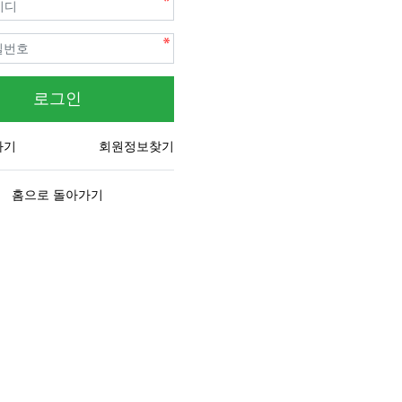
수
필수
로그인
하기
회원정보찾기
홈으로 돌아가기