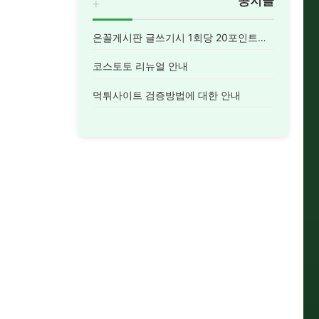
공지글
은꼴게시판 글쓰기시 1회당 20포인트가 부여 됩니다.
코스토토 리뉴얼 안내
먹튀사이트 검증방법에 대한 안내