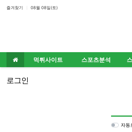
상단 네비
즐겨찾기
08월 08일(토)
메인 메뉴
먹튀사이트
스포츠분석
로그인
자동