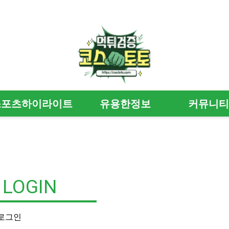
스포츠하이라이트
유용한정보
커뮤니티
LOGIN
로그인