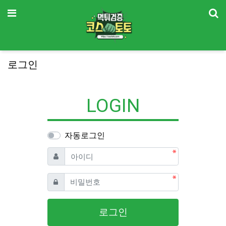
기
메뉴
로그인
LOGIN
자동로그인
필수
아이디
필수
비밀번호
로그인