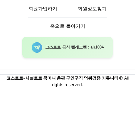
회원가입하기
회원정보찾기
홈으로 돌아가기
코스토토 공식 텔레그램 : air1004
코스토토-사설토토 꽁머니 총판 구인구직 먹튀검증 커뮤니티
All
rights reserved.