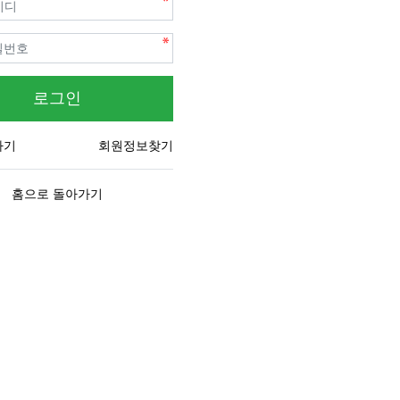
수
필수
로그인
하기
회원정보찾기
홈으로 돌아가기