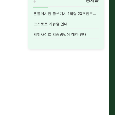
공지글
은꼴게시판 글쓰기시 1회당 20포인트가 부여 됩니다.
코스토토 리뉴얼 안내
먹튀사이트 검증방법에 대한 안내