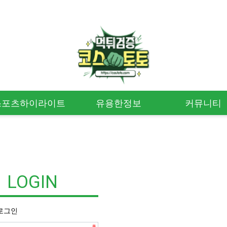
스포츠하이라이트
유용한정보
커뮤니티
LOGIN
로그인