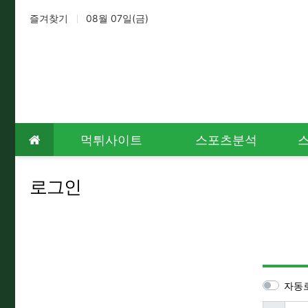
상단 네비
즐겨찾기
08월 07일(금)
메인 메뉴
먹튀사이트
스포츠분석
로그인
자동