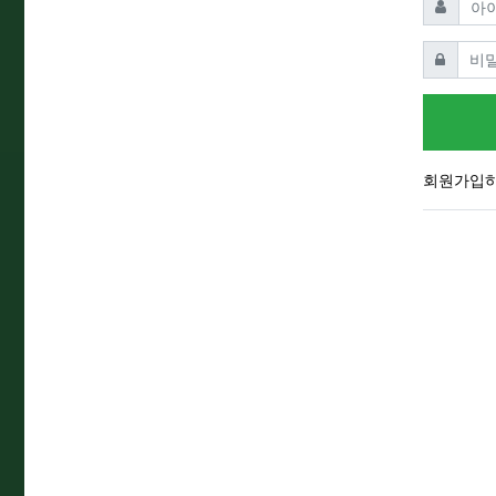
필
아이디
비밀번호
회원가입