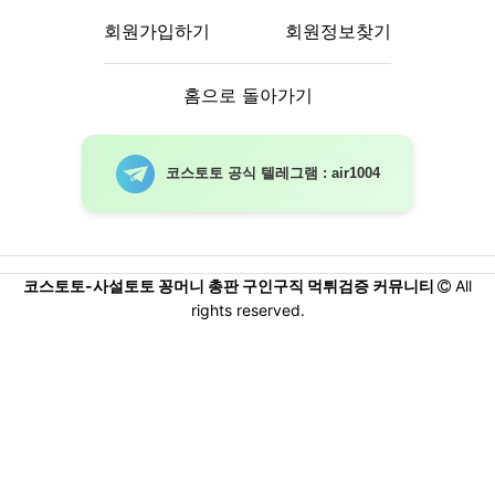
회원가입하기
회원정보찾기
홈으로 돌아가기
코스토토 공식 텔레그램 : air1004
코스토토-사설토토 꽁머니 총판 구인구직 먹튀검증 커뮤니티
All
rights reserved.