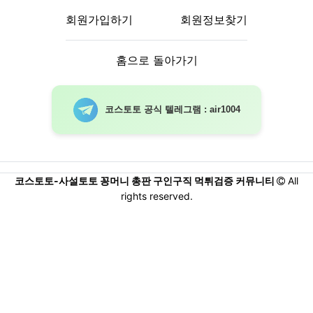
회원가입하기
회원정보찾기
홈으로 돌아가기
코스토토 공식 텔레그램 : air1004
코스토토-사설토토 꽁머니 총판 구인구직 먹튀검증 커뮤니티
All
rights reserved.