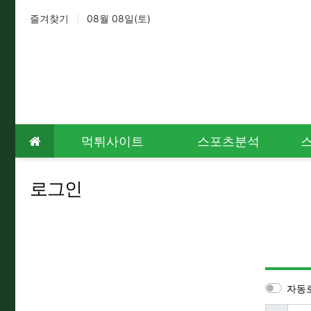
상단 네비
즐겨찾기
08월 08일(토)
메인 메뉴
먹튀사이트
스포츠분석
로그인
자동