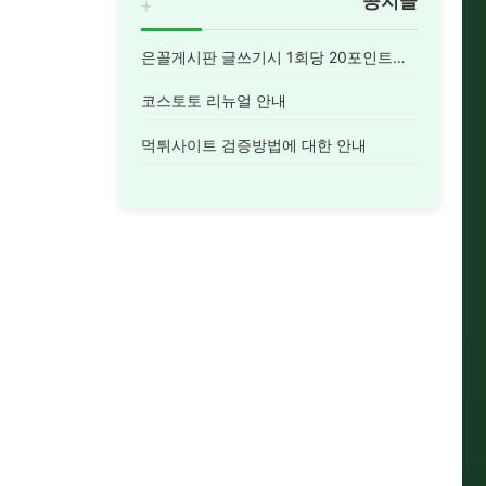
공지글
은꼴게시판 글쓰기시 1회당 20포인트가 부여 됩니다.
코스토토 리뉴얼 안내
먹튀사이트 검증방법에 대한 안내