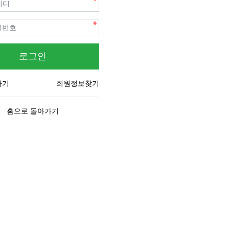
수
필수
로그인
하기
회원정보찾기
홈으로 돌아가기