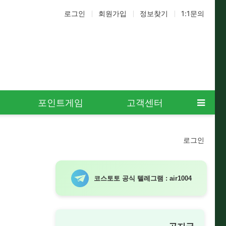
로그인
회원가입
정보찾기
1:1문의
포인트게임
고객센터
로그인
코스토토 공식 텔레그램 : air1004