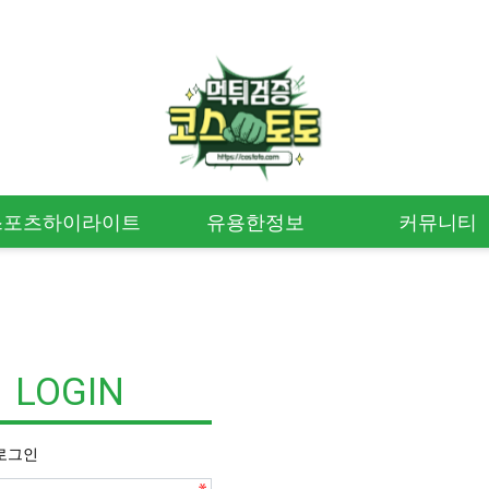
스포츠하이라이트
유용한정보
커뮤니티
LOGIN
로그인