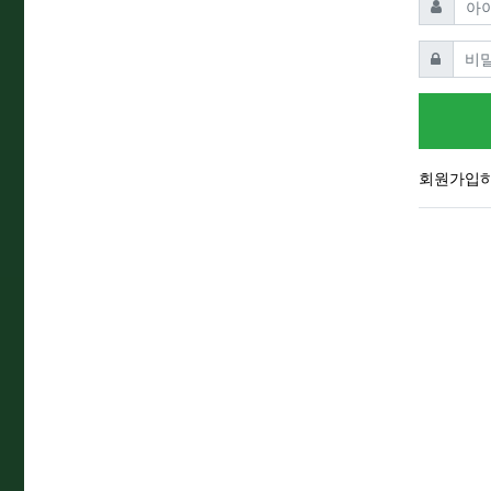
필
아이디
비밀번호
회원가입