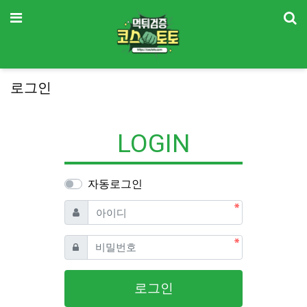
기
메뉴
로그인
LOGIN
자동로그인
필수
아이디
필수
비밀번호
로그인