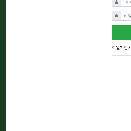
필
아이디
비밀번호
회원가입